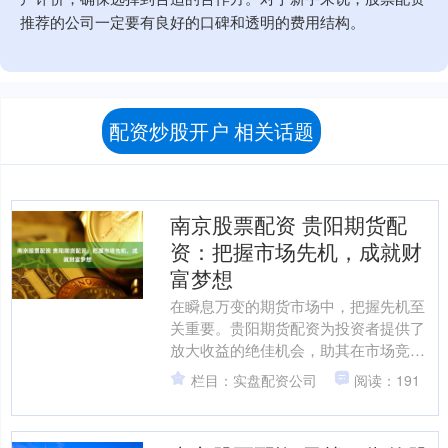
推荐的公司一定要有良好的口碑和透明的费用结构。
配资炒股开户 相关话题
南京股票配资 贵阳期货配
资：把握市场先机，成就财
富梦想
在瞬息万变的期货市场中，把握先机至
关重要。贵阳期货配资为投资者提供了
放大收益的绝佳机会，助其在市场竞争
中脱颖而出。 天盈配资提供高达10倍的
栏目：实盘配资公司
阅读：191
资金杠杆，让你以小博....