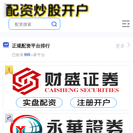
正规配资平台排行
更多
已收录
999
+家平台