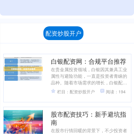
配资炒股开户
白银配资网：合规平台推荐
在贵金属投资领域，白银因其兼具工业
属性与避险功能，一直是投资者青睐的
品种。随着市场需求的增长，白银配资
作为一种杠杆投资方式，逐渐进入大众
栏目：配资炒股开户
阅读：194
视野。然而，面对市场上众....
股市配资技巧：新手避坑指
南
在股市行情回暖的背景下，不少投资者