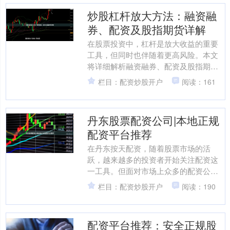
炒股杠杆放大方法：融资融
券、配资及股指期货详解
在股票投资中，杠杆是放大收益的重要
工具，但同时也伴随着更高风险。本文
将详细解析融资融券、配资及股指期货
三种主流杠杆放大方法，帮助投资者了
栏目：配资炒股开户
阅读：161
解其运作机制与适用场景。....
丹东股票配资公司|本地正规
配资平台推荐
在丹东按天配资，随着股票市场的活
跃，越来越多的投资者开始关注配资这
一工具。但面对市场上众多的配资公
司，如何选择一家正规、可靠的平台，
栏目：配资炒股开户
阅读：190
成为许多股民关心的问题。本文....
配资平台推荐：安全正规股