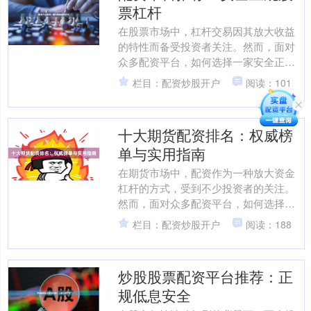
票杠杆
在股票市场中，杠杆交易因其放大收益
的特性而备受投资者关注。然而，面对
众多配资平台，如何选择一家安全正规
的机构，成为投资者最关心的问题。本
栏目：配资炒股开户
阅读：101
文将为您推荐几家经过市场....
十大期货配资排名：权威榜
单与实用指南
在期货市场中，配资作为一种放大资金
杠杆的方式，受到不少投资者的关注。
然而，面对众多配资平台，如何选择一
家安全、合规、服务优质的平台，成为
栏目：配资炒股开户
阅读：188
投资者面临的首要问题。本....
炒股股票配资平台推荐：正
规低息安全