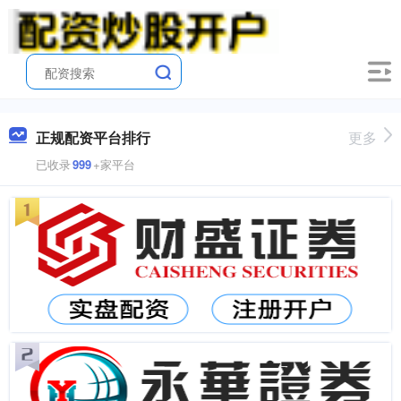
正规配资平台排行
更多
已收录
999
+家平台