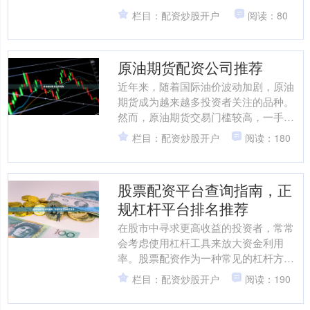
司，不仅能放大资金使用效率，还能有
栏目：配资炒股开户
阅读：80
效规避潜在风险。本文将为....
原油期货配资公司推荐
近年来，随着国际油价波动加剧，原油
期货成为越来越多投资者关注的品种。
然而，原油期货交易门槛较高，一手合
约动辄数万元保证金，让不少中小投资
栏目：配资炒股开户
阅读：180
者望而却步。原油期货配资....
股票配资平台查询指南，正
规杠杆平台排名推荐
在股市中寻求更高收益的投资者，常常
会考虑使用杠杆工具来放大资金利用
率。股票配资作为一种常见的杠杆方
式，能够帮助投资者在行情向好时扩大
栏目：配资炒股开户
阅读：190
盈利。然而，市场上配资平台众....