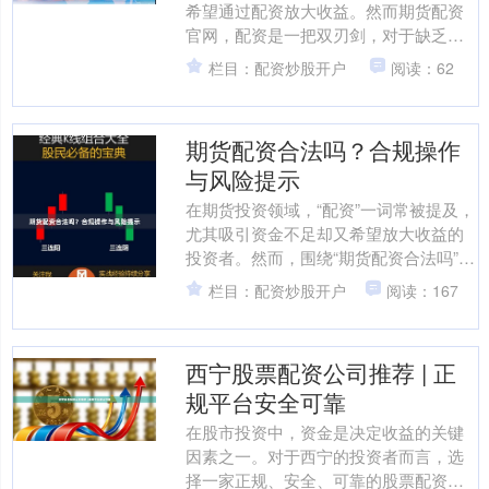
希望通过配资放大收益。然而期货配资
官网，配资是一把双刃剑，对于缺乏经
验的新手来说，稍有不慎就可能陷入亏
栏目：配资炒股开户
阅读：62
损陷阱。本文将为新手提供....
期货配资合法吗？合规操作
与风险提示
在期货投资领域，“配资”一词常被提及，
尤其吸引资金不足却又希望放大收益的
投资者。然而，围绕“期货配资合法吗”的
疑问始终存在。本文将从法律角度、合
栏目：配资炒股开户
阅读：167
规操作及风险提示....
西宁股票配资公司推荐 | 正
规平台安全可靠
在股市投资中，资金是决定收益的关键
因素之一。对于西宁的投资者而言，选
择一家正规、安全、可靠的股票配资公