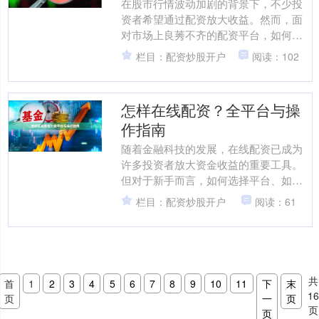
在股市行情波动加剧的背景下，不少投
资者希望通过配资放大收益。然而，面
对市场上良莠不齐的配资平台，如何找
到**正规、低息、安全**的渠道成为关
栏目：配资炒股开户
阅读：102
键。本文将结合行业现....
怎样在线配资？全平台与操
作指南
随着金融科技的发展，在线配资已成为
许多投资者放大资金收益的重要工具。
但对于新手而言，如何选择平台、如何
操作、如何规避风险仍是核心难题。本
栏目：配资炒股开户
阅读：61
文将为你提供一份从入门到....
共
首
1
2
3
4
5
6
7
8
9
10
11
下
末
1
页
一
页
页
页