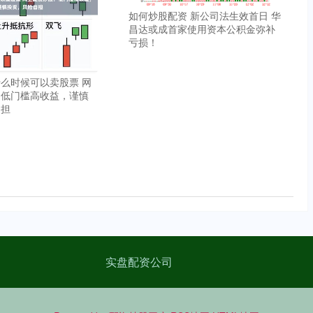
如何炒股配资 新公司法生效首日 华
昌达或成首家使用资本公积金弥补
亏损！
么时候可以卖股票 网
：低门槛高收益，谨慎
自担
实盘配资公司