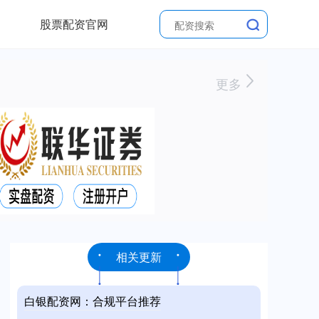
股票配资官网
更多
相关更新
白银配资网：合规平台推荐