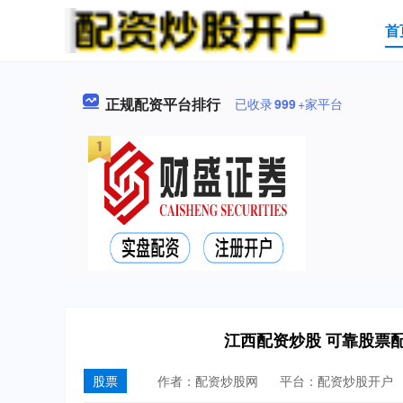
首
正规配资平台排行
已收录
999
+家平台
江西配资炒股 可靠股票
股票
作者：配资炒股网
平台：配资炒股开户