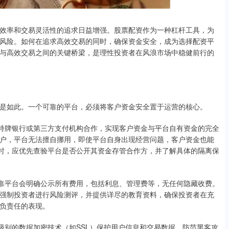
效率和交易灵活性的追求日益增强。股票配资作为一种杠杆工具，为
风险。如何在追求高效交易的同时，确保资金安全，成为选择配资平
与高效交易之间的关键桥梁，是理性投资者在风浪市场中稳健前行的
是如此。一个可靠的平台，必须将客户资金安全置于运营的核心。
台与持牌银行或第三方支付机构合作，实现客户资金与平台自有资金的完全
户，平台无法擅自挪用，即使平台自身出现经营问题，客户资金也能
择时，应优先查验平台是否公开其资金存管合作方，并了解具体的隔离保
 可靠平台会明确公示所有费用，包括利息、管理费等，无任何隐藏收费。
强制投资者进行风险测评，并提供详尽的教育资料，确保投资者在充
负责任的表现。
行级别的数据加密技术（如SSL）保护用户信息和交易数据，防范黑客攻