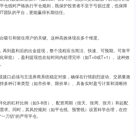
平仓线时严格执行平仓规则，既保护投资者不至于亏损过度，也保障
IT团队的平台，更能赢得长期信任。
台吸引和留住用户的关键。这种高效体现在多个维度。
配资，再到盈利后的出金提现，整个流程应当简洁、快速、可预期。可靠平
审批），盈利提现也在短时间内处理完毕（如T+0或T+1）。这种效
。
软件或接口必须与主流券商系统稳定对接，确保在行情剧烈波动、交易量激
持多种订单类型（如市价单、限价单）、具备实时盈亏计算和清晰持
多样化的杠杆比例（如3-8倍）、配资周期（按天、按周、按月）和起配
需求。同时，其风控规则（如平仓线、预警线）设置科学合理，在控
一刀切”的严苛平仓。