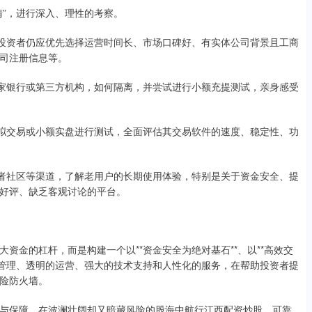
睛”，进行深入、理性的考察。
，但投资者仍应优先选择运营时间长、市场口碑好、有实体公司背景且工商
司注册信息等。
在哪家银行或第三方机构，如何隔离，并尝试进行小额充提测试，亲身感受
的模拟交易或小额实盘进行测试，全面评估其交易软件的速度、稳定性、功
投资者社区等渠道，了解老用户的长期使用体验，特别是关于资金安全、提
好评、缺乏客观讨论的平台。
资金的杠杆，而是构建一个以**资金安全为绝对基石**、以**高效交
金管理、透明的运营、强大的技术支持和人性化的服务，在帮助投资者提
险防火墙。
与保障。在波澜壮阔却又暗藏风险的股海中航行江西配资炒股，可靠