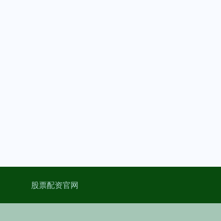
股票配资官网