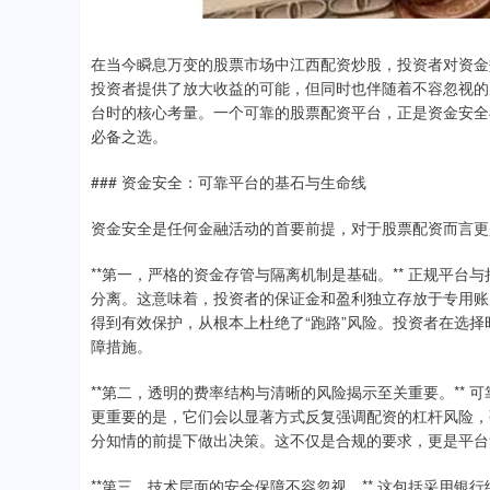
在当今瞬息万变的股票市场中江西配资炒股，投资者对资金
投资者提供了放大收益的可能，但同时也伴随着不容忽视的
台时的核心考量。一个可靠的股票配资平台，正是资金安全
必备之选。
### 资金安全：可靠平台的基石与生命线
资金安全是任何金融活动的首要前提，对于股票配资而言更
**第一，严格的资金存管与隔离机制是基础。** 正规平
分离。这意味着，投资者的保证金和盈利独立存放于专用账
得到有效保护，从根本上杜绝了“跑路”风险。投资者在选
障措施。
**第二，透明的费率结构与清晰的风险揭示至关重要。**
更重要的是，它们会以显著方式反复强调配资的杠杆风险，
分知情的前提下做出决策。这不仅是合规的要求，更是平台
**第三，技术层面的安全保障不容忽视。** 这包括采用银