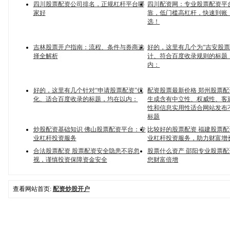
四川股票配资公司排名，正规杠杆平台哪
四川配资网：专业股票配资平
家好
靠，低门槛高杠杆，快速到账
选！
吉林股票开户指南：流程、条件与券商选
好的，这里有几个为“吉安股票
择全解析
计、符合百度收录规则的标题
内：
好的，这里有几个针对“申请股票配资”优
配资股票最新价格 郑州股票
化、适合百度收录的标题，均在以内：
生成含有中立性、权威性、客
性和信息实用性适合网站发布不
标题
炒股配资基础知识 佛山股票配资平台：专
比较好的股票配资 福建股票
业杠杆投资服务
业杠杆投资服务，助力财富增
合法股票配资 股票配资安全隐患不容忽
股票什么资产 邵阳专业股票
视，谨慎投资保障资金安全
您财富倍增
查看网站首页:
配资炒股开户