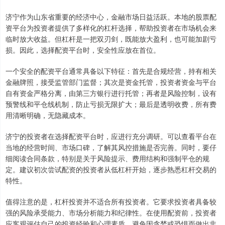
济宁作为山东省重要的经济中心，金融市场日益活跃。本地的股票配
资平台为投资者提供了多样化的杠杆选择，帮助投资者在市场机会来
临时放大收益。但杠杆是一把双刃剑，既能放大盈利，也可能加剧亏
损。因此，选择配资平台时，安全性应放在首位。
一个安全的配资平台通常具备以下特征：首先是合规经营，持有相关
金融牌照，接受监管部门监督；其次是资金托管，投资者资金与平台
自有资金严格分离，由第三方银行进行托管；再者是风险控制，设有
预警线和平仓线机制，防止亏损无限扩大；最后是透明收费，所有费
用清晰明确，无隐藏成本。
济宁的投资者在选择配资平台时，应进行充分调研。可以查看平台在
当地的经营时间、市场口碑，了解其风控措施是否完善。同时，要仔
细阅读合同条款，特别是关于风险提示、费用结构和强制平仓的规
定。建议初次尝试配资的投资者从低杠杆开始，逐步熟悉杠杆交易的
特性。
值得注意的是，杠杆投资并不适合所有投资者。它要求投资者具备较
强的风险承受能力、市场分析能力和纪律性。在使用配资前，投资者
应客观评估自己的投资经验和心理素质，避免因贪婪或恐惧而做出非