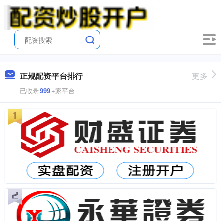
正规配资平台排行
更多
已收录
999
+家平台