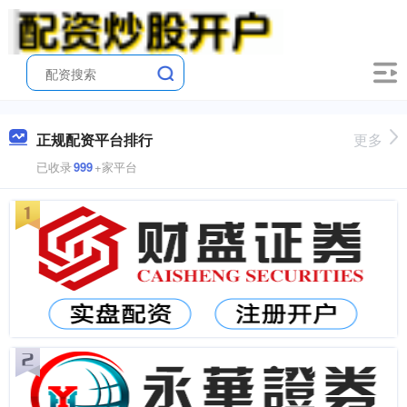
正规配资平台排行
更多
已收录
999
+家平台