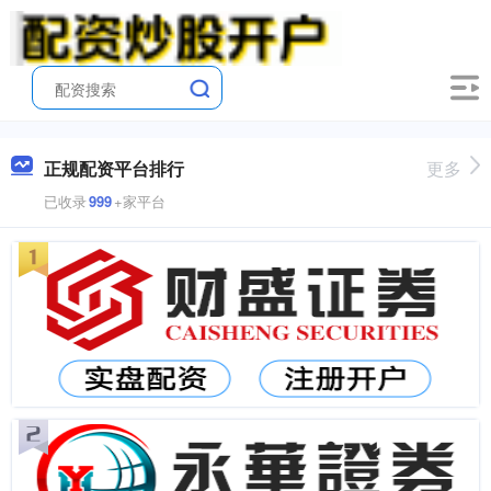
正规配资平台排行
更多
已收录
999
+家平台