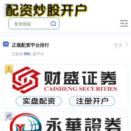
正规配资平台排行
更多
已收录
999
+家平台