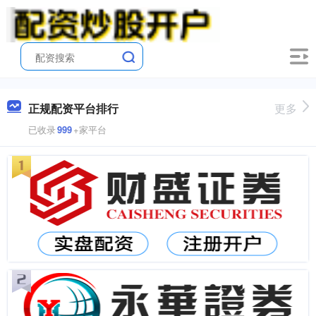
正规配资平台排行
更多
已收录
999
+家平台