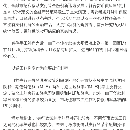
化、金融市场和移动支付等金融创新迅速发展，符合货币供应量特别
是M1统计定义的金融产品范畴发生了重大演变，需要考虑对货币供应
量的统计口径进行动态完善。个人活期存款以及一些流动性很高甚至
直接有支付功能的金融产品，从货币功能的角度看，需要研究纳入M1
统计范围，更好反映货币供应的真实情况。”
叫停手工补息之后，由于企业存款较大规模流出到非银，因而M1
在4月和5月持续负增长，且跌幅有所扩大，这与M1的统计口径相对偏
窄有关。
以逆回购利率作为主要政策利率
目前央行开展的具有政策利率属性的公开市场业务主要包括逆回
购和中期借贷便利（MLF）两种，逆回购利率和MLF利率由央行决
定，狭义上的央行加降息即逆回购和MLF加降息。此外，由于贷款利
率对实体经济的影响较为直接，市场也非常关注作为贷款利率基准的L
PR的调降。
潘功胜指出，“央行政策利率的品种还比较多，不同货币政策工具
之间的利率关系也比较复杂。未来可考虑明确以央行的某个短期操作