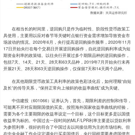
在相当长的时间里，逆回购只是作为临时性、阶段性货币政策工
具使用，主要用以应对春节等关键时点银行资金需求增加导致资金市
场波动的情况。2020年6月，央行提高逆回购操作频率，2020年11月
17日开始央行在每个交易日开展逆回购操作，自此逆回购利率成为短
期资金利率的政策锚。以往央行开展过多个期限品种的逆回购操作，
包括7天、14天、21天、28天和63天品种，2019年7月开始央行未再
开展21天、28天和63天逆回购操作，仅保留7天和14天两个品种。
在其他期限货币政策工具利率的政策色彩淡化后，如何理顺“由短
及长”的传导关系，“保持正常向上倾斜的收益率曲线”成为关键。
中信建投（601066）证券认为，首先，期限利差的控制和传导，
可能离不开对应期限国债的买卖。按照海外国家收益率曲线的经验，
需要为各个主要期限的收益率设定一个目标，这个目标更多是以国债
收益率为标的。中国过去一段时间的MLF/LPR利率主要是以贷款利率
为参照利率，很好的符合了中国过去以间接信用为主的市场结构。但
在中央金融工作会议定调央行买卖国债后，央行同样需要考虑国债市