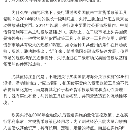
为什么在当前的环境下，央行通过买卖国债来丰富货币政策工具
箱呢？在2014年以前的很长一段时间里，央行主要通过外汇占款来被
动投放基础货币。2014年以后，央行则主要通过公开市场操作、中期
借贷便利等工具主动投放基础货币。实际上，在二级市场上买卖国债
是海外央行一种很常见的货币政策工具，但是这一工具的使用，需要
债券市场具有较大的规模和深度。如今这种工具使用的条件在日趋成
熟，所以，潘功胜指出，“近年来，随着我国金融市场快速发展，债券
市场的规模和深度逐步提升，央行通过在二级市场买卖国债投放基础
货币的条件逐渐成熟。”
尤其值得注意的是，不能把央行买卖国债与海外央行实施的QE相
混淆。潘功胜指出，“应当看到，把国债买卖纳入货币政策工具箱不代
表要搞量化宽松，而是将其定位于基础货币投放渠道和流动性管理工
具，既有买也有卖，与其他工具综合搭配，共同营造适宜的流动性环
境。”
欧美央行在2008年金融危机后普遍实施的量化宽松政策，是在实
行零利率后，常规货币政策已经用尽，为了刺激经济只能大量印钞购
入国债或其他资产，具有长期、定额、定量的特点。而且在实施QE