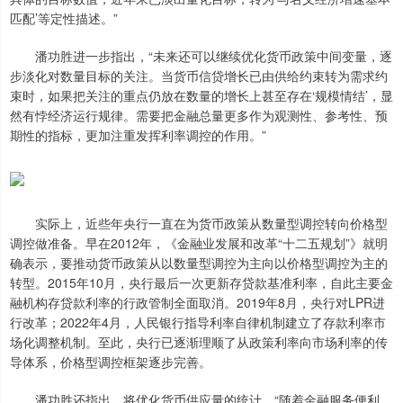
匹配’等定性描述。”
潘功胜进一步指出，“未来还可以继续优化货币政策中间变量，逐
步淡化对数量目标的关注。当货币信贷增长已由供给约束转为需求约
束时，如果把关注的重点仍放在数量的增长上甚至存在‘规模情结’，显
然有悖经济运行规律。需要把金融总量更多作为观测性、参考性、预
期性的指标，更加注重发挥利率调控的作用。”
实际上，近些年央行一直在为货币政策从数量型调控转向价格型
调控做准备。早在2012年，《金融业发展和改革“十二五规划”》就明
确表示，要推动货币政策从以数量型调控为主向以价格型调控为主的
转型。2015年10月，央行最后一次更新存贷款基准利率，自此主要金
融机构存贷款利率的行政管制全面取消。2019年8月，央行对LPR进
行改革；2022年4月，人民银行指导利率自律机制建立了存款利率市
场化调整机制。至此，央行已逐渐理顺了从政策利率向市场利率的传
导体系，价格型调控框架逐步完善。
潘功胜还指出，将优化货币供应量的统计。“随着金融服务便利