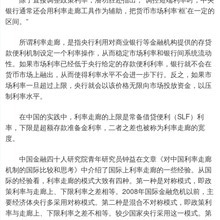
银行通常还会用利率走廊工具作为辅助，把货币市场利率‘框’在一定的
区间。”
所谓利率走廊，是指央行利用对商业银行等金融机构提供的存贷
款便利机制设定一个利率操作，从而稳定市场利率和银行间系统流动
性。如果市场利率已经低于央行给定的存款便利利率，银行就不会在
货币市场上融出，从而使得利率水平不会进一步下行。反之，如果市
场利率一旦超过上限，央行就会以该价格无限向市场投放资金，以压
制利率水平。
在中国的实践中，利率走廊的上限是常备借贷便利（SLF）利
率，下限是超额存款准备金利率，二者之差也被称为利率走廊的宽
度。
中国金融四十人研究院青年研究员钟益在文章《对中国利率走廊
机制的国际比较和思考》中介绍了国际上利率走廊的一些经验。从国
际的经验看，利率走廊的模式大致有四种。第一种是对称模式，即政
策利率与走廊上、下限利率之差相等。2008年国际金融危机以前，主
要经济体央行多采用对称模式。第二种是混合不对称模式，即政策利
率与走廊上、下限利率之差不相等。较少国家央行采用这一模式。第