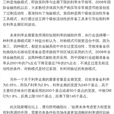
三种是地板模式，即政策利率与走廊下限的利率水平相等。2008年国
际金融危机以后，大多数经济体因为资产购买等非常规货币政策创造
了过剩流动性，逐渐转向了地板模式。第四种是两个吸收流动性常备
工具模式，央行通过设立两个吸收流动性的常备工具来引导短期利率
在利率走廊区间波动。
未来利率走廊要发挥调控短期利率的辅助作用，央行会选择哪一
种利率走廊模式呢？钟益分析认为，对称模式可能更适合中国。因为
第三、四种模式，都是在金融系统中存在过度流动性，导致准备金供
给曲线向右移动至准备金需求曲线平坦区域后采用的方式。2008年全
球金融危机后，这两种模式被欧美所采用。而中国银行业超额准备金
率从2001年的7%左右下降至最近7年的2%左右，不满足过度充裕流
动性的条件。对称模式是经过多国、长时间验证的有效模式。
另外一个关于利率走廊的重要变量是走廊宽度。目前准备金利率
为0.35%，而SLF利率为2.8%，利率走廊的宽度为245个基点，高于
主要经济体央行普遍采用的200个基点或者50个基点的宽度。中枢OM
O为1.8%，距离上限100个基点，距离下限145个基点。
此次陆家嘴论坛上，潘功胜明确指出，“如果未来考虑更大程度发
挥利率调控作用，需要也有条件给市场传递更加清晰的利率调控目标