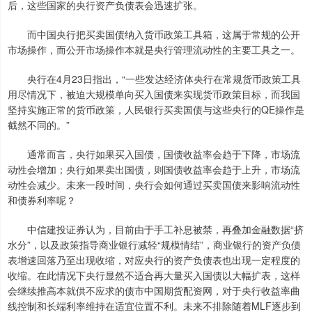
后，这些国家的央行资产负债表会迅速扩张。
而中国央行把买卖国债纳入货币政策工具箱，这属于常规的公开
市场操作，而公开市场操作本就是央行管理流动性的主要工具之一。
央行在4月23日指出，“一些发达经济体央行在常规货币政策工具
用尽情况下，被迫大规模单向买入国债来实现货币政策目标，而我国
坚持实施正常的货币政策，人民银行买卖国债与这些央行的QE操作是
截然不同的。”
通常而言，央行如果买入国债，国债收益率会趋于下降，市场流
动性会增加；央行如果卖出国债，则国债收益率会趋于上升，市场流
动性会减少。未来一段时间，央行会如何通过买卖国债来影响流动性
和债券利率呢？
中信建投证券认为，目前由于手工补息被禁，再叠加金融数据“挤
水分”，以及政策指导商业银行减轻“规模情结”，商业银行的资产负债
表增速回落乃至出现收缩，对应央行的资产负债表也出现一定程度的
收缩。在此情况下央行显然不适合再大量买入国债以大幅扩表，这样
会继续推高本就供不应求的债市中国期货配资网，对于央行收益率曲
线控制和长端利率维持在适宜位置不利。未来不排除随着MLF逐步到