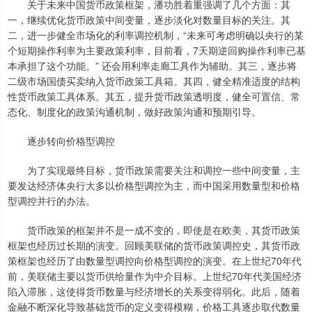
关于未来中国货币政策框架，潘功胜着重强调了几个方面：其
一，继续优化货币政策中间变量，逐步淡化对数量目标的关注。其
二，进一步健全市场化的利率调控机制，“未来可考虑明确以央行的某
个短期操作利率为主要政策利率，目前看，7天期逆回购操作利率已基
本承担了这个功能。” 还会用利率走廊工具作为辅助。其三，逐步将
二级市场国债买卖纳入货币政策工具箱。其四，健全精准适度的结构
性货币政策工具体系。其五，提升货币政策透明度，健全可置信、常
态化、制度化的政策沟通机制，做好政策沟通和预期引导。
逐步转向价格型调控
为了实现最终目标，货币政策需要关注和调控一些中间变量，主
要发达经济体央行大多以价格型调控为主，而中国采用数量型和价格
型调控并行的办法。
货币政策的框架并不是一成不变的，即使是在欧美，其货币政策
框架也经历过长期的演变。回顾美联储的货币政策调控史，其货币政
策框架也经历了由数量型调控向价格型调控的演变。在上世纪70年代
前，美联储主要以货币供给量作为中介目标。上世纪70年代美国经济
陷入滞胀，这使得货币数量与经济增长的关系变得弱化。此后，随着
金融不断深化导致基础货币的定义变得模糊，价格工具逐步取代数量