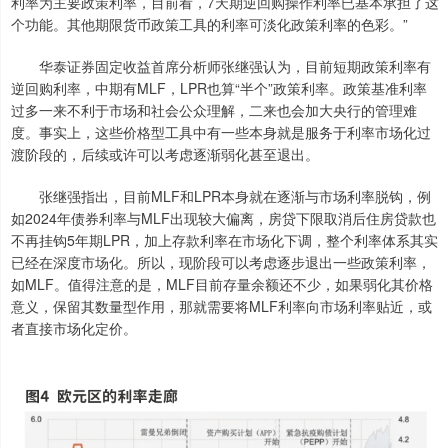
利率为主要政策利率，目前看，7天期逆回购操作利率已基本承担了这
个功能。其他期限货币政策工具的利率可淡化政策利率的色彩。”
华泰证券固定收益首席分析师张继强认为，目前短期政策利率有
逆回购利率，中期有MLF，LPR也算“半个”政策利率。政策基准利率
过多一来不利于市场和社会公众理解，二来也会加大央行的管理难
度。事实上，这些价格型工具中有一些本身就是服务于利率市场化过
渡阶段的，后续或许可以考虑逐渐弱化甚至退出。
张继强指出，目前MLF和LPR本身就在逐渐与市场利率脱钩，例
如2024年债券利率与MLF出现较大偏离，房贷下限取消后住房贷款也
不再挂钩5年期LPR，加上存款利率在市场化下调，整个利率体系其实
已经在深度市场化。所以，现阶段可以考虑逐步退出一些政策利率，
如MLF。值得注意的是，MLF目前存量余额还不少，如果弱化其价格
意义，保留其数量型作用，那就需要将MLF利率向市场利率贴近，或
者直接市场化定价。