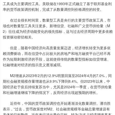
工具成为主要调控工具。美联储在1993年正式确立了基于联邦基金利
率的货币政策调控机制，完成了从数量调控到价格调控的转变。
在过去很长时间里，数量型工具是央行的主要货币政策工具，市
场也对数量型工具关注更多。新增信贷、社融和广义货币供给量（M
2）往往成为经济动能变化的领先指标，这与过去经济周期中更多依赖
投资驱动密切相关。
但是，随着中国经济向高质量发展迈进，经济增长转变为更多依
赖消费驱动，而在信贷中占比较大的房地产和地方融资平台已经不再
作为短期刺激经济的手段，这就使得传统的数量型指标如信贷增速、
社融增速对经济的指示意义逐渐减弱。
M2增速从2023年2月的12.9%明显回落至2024年4月的7.0%，同
期社会融资规模存量增速也从9.9%下降到8.4%。但2023年以来，中
国经济处于疫后持续复苏当中，尤其是2024年一季度，在货币供给量
和社融增速继续下降的情况下，反而经济出现超预期的增长。
近些年，中国的货币政策调控也开始逐渐淡化数量调控。潘功胜
表示，“过去，货币政策曾对M2、社会融资规模等金融总量增速设有
具体的目标数值，近年来已淡出量化目标，转为‘与名义经济增速基本