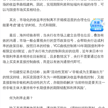
场的收益率曲线建构。因此，实现期限利差和短端向长端的传导，可
以与国债市场买卖相结合。
其次，市场化的收益率控制离不开规模适度的合理仓位，央行可
能要考虑“建仓”的时机、方式和期限。
最后，海外经验表明，当央行在市场上建立合理仓位后，叠加有
效的沟通，市场一般会重视央行的货币政策信号，会帮助央行达成利
率的政策目标。按照日本的经验，YCC曲线控制将10年期国债利率中
枢限定在0附近，由于央行有力的控制和良好的信用，近年来日本10
年期利率基本维持在目标附近，且多数情况下，央行不需要通过在市
场上买卖来直接控制曲线，而是以有效沟通替代即可。
中信建投证券总结称，如果“流动性宽裕”+“非银成为主要融出方”
的情况持续，则买卖国债不失为一种既能解决收益率曲线控制，又能
直接影响非银机构流动性的方式，亦能协助解决“当前特别是要关注一
些非银主体大量持有中长期债券的期限错配和利率风险”。
何为利率走廊？
除了直接调整政策利率，潘功胜还指出，“调控短端利率时，中央