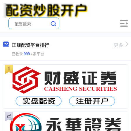
正规配资平台排行
更多
已收录
999
+家平台